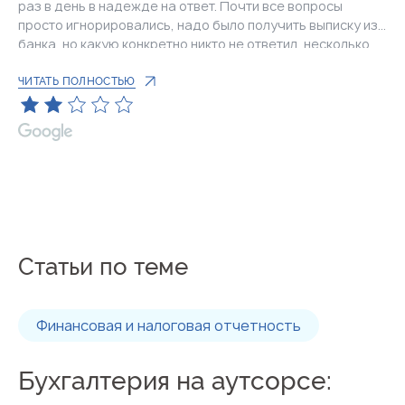
раз в день в надежде на ответ. Почти все вопросы
просто игнорировались, надо было получить выписку из
банка, но какую конкретно никто не ответил, несколько
дней заняло согласование даты подачи, потому что
когда я предлагала дату Тамара пропадала до
ЧИТАТЬ ПОЛНОСТЬЮ
наступления этой даты, а за час до предложенного
времени писала что можно приехать. И так раза 3 В
whatsapp с бизнес-аккаунтом и на почте ситуация не
лучше. Среднее время ответа - где-то неделя. К
юристам вопросов нет, сильно испортила впечатление
именно коммуникация видимо с менеджерами. Удивлена
что за такие серьёзные деньги приходится столько
бегать за ними
Статьи по теме
Финансовая и налоговая отчетность
Бухгалтерия на аутсорсе: