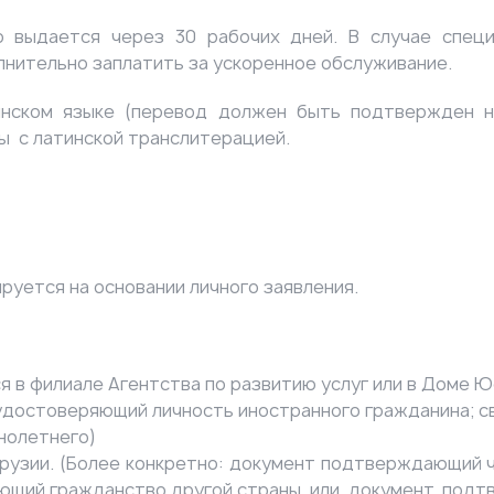
о выдается через 30 рабочих дней. В случае специ
лнительно заплатить за ускоренное обслуживание.
нском языке (перевод должен быть подтвержден но
ы с латинской транслитерацией.
руется на основании личного заявления.
 в филиале Агентства по развитию услуг или в Доме Ю
достоверяющий личность иностранного гражданина; св
нолетнего)
узии. (
Более конкретно: документ подтверждающий ч
ющий гражданство другой страны, или документ, подт