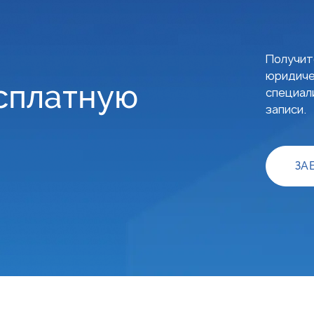
Получит
юридиче
сплатную
специали
записи.
ЗА