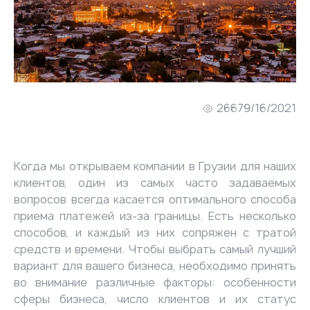
2667
9/16/2021
Когда мы открываем компании в Грузии для наших
клиентов, один из самых часто задаваемых
вопросов всегда касается оптимального способа
приема платежей из-за границы. Есть несколько
способов, и каждый из них сопряжен с тратой
средств и времени. Чтобы выбрать самый лучший
вариант для вашего бизнеса, необходимо принять
во внимание различные факторы: особенности
сферы бизнеса, число клиентов и их статус