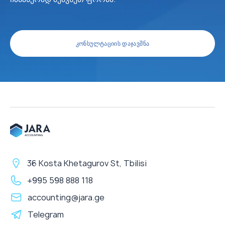
ᲙᲝᲜᲡᲣᲚᲢᲐᲪᲘᲘᲡ ᲓᲐᲯᲐᲕᲨᲜᲐ
36 Kosta Khetagurov St, Tbilisi
+995 598 888 118
accounting@jara.ge
Telegram